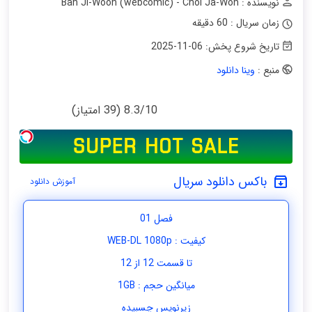
نویسنده : Ban Ji-Woon (webcomic) - Choi Ja-Won
زمان سریال : 60 دقیقه
تاریخ شروع پخش:
2025-11-06
منبع :
وینا دانلود
8.3/10 (39 امتیاز)
باکس دانلود سریال
آموزش دانلود
فصل 01
کیفیت : WEB-DL 1080p
تا قسمت 12 از 12
میانگین حجم : 1GB
زیرنویس چسبیده