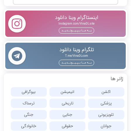
اینستاگرام وینا دانلود
Instagram.com/VinaDLsite
بــه مــا بـپـیــونــدیــد
تلگرام وینا دانلود
T.me/VinaDLcom
بــه مــا بـپـیــونــدیــد
ژانر ها
اکشن
انیمیشن
بیوگرافی
پزشکی
تاریخی
ترسناک
تلویزیونی
جنایی
جنگی
جوانان
حقوقی
خانوادگی