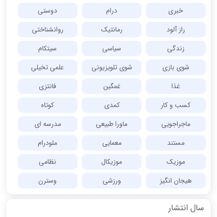
خبری
درام
دوستی
راز آلود
رمانتیک
روانشناختی
زندگی
سیاسی
سیتکام
شوی بازی
شوی تلویزیونی
علمی تخیلی
غذا
غمگین
فانتزی
کسب و کار
کمدی
کوتاه
ماجراجویی
ماورا طبیعی
مدرسه ای
مستند
معمایی
ملودرام
موزیک
موزیکال
نظامی
هیجان انگیز
ورزشی
وسترن
سال انتشار