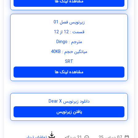
مشاهده لینک ها
زیرنویس فصل 01
قسمت : 12 از 12
مترجم : Dingo
میانگین حجم : 40KB
SRT
مشاهده لینک ها
دانلود زیرنویس Dear X
یافتن زیرنویس
تماشای تریلر
07 دسامبر 25
21 دیدگاه