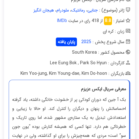
ژانر (موضوع) :
جنایی
،
رمانتیک
،
ملودرام
،
هیجان انگیز
امتیاز :
8.8
از 418 رای در سایت
IMDb
زبان : کره ای
سال شروع پخش :
2025
پایان یافته
محصول کشور : South Korea
کارگردان : Lee Eung Bok
Park So Hyun
,
بازیگران : Kim Yoo-jung
Kim Do-hoon
,
Kim Young-dae
,
معرفی سریال ایکس عزیزم
بک آ جین که دوران کودکی پر از خشونت خانگی داشته، یاد گرفته
احساساتش را پنهان و دیگران را کنترل کند. او حالا با زیبایی و
استعدادش تبدیل به یک ستاره‌ی مشهور شده، اما روی تاریک و
خطرناکی هم دارد. تنها کسی که همیشه کنارش بوده “یون جون
سو” است؛ مردی که همه‌چیزش را برای او گذاشته، ولی در نهایت