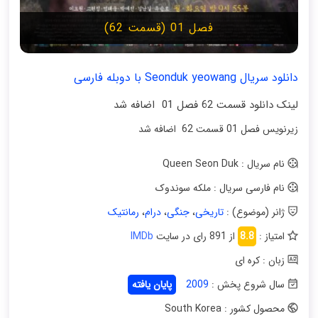
فصل 01 (قسمت 62)
دانلود سریال Seonduk yeowang با دوبله فارسی
لینک دانلود قسمت 62 فصل 01 اضافه شد
زیرنویس فصل 01 قسمت 62 اضافه شد
نام سریال : Queen Seon Duk
نام فارسی سریال : ملکه سوندوک
ژانر (موضوع) :
تاریخی
،
جنگی
،
درام
،
رمانتیک
امتیاز :
8.8
از 891 رای در سایت
IMDb
زبان : کره ای
سال شروع پخش :
2009
پایان یافته
محصول کشور : South Korea