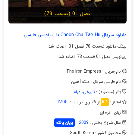
فصل 01 (قسمت 78)
دانلود سریال Cheon Chu Tae Hu با زیرنویس فارسی
لینک دانلود قسمت 78 فصل 01 اضافه شد
زیرنویس فصل 01 قسمت 78 اضافه شد
نام سریال : The Iron Empress
نام فارسی سریال : ملکه آهنین
ژانر (موضوع) :
تاریخی
،
درام
امتیاز :
6.1
از 26 رای در سایت
IMDb
زبان : کره ای
سال شروع پخش :
2009
پایان یافته
محصول کشور : South Korea