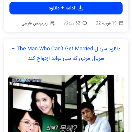
ادامه + دانلود
19 فوریه 22
62 دیدگاه
زیرنویس فارسی
دانلود سریال The Man Who Can’t Get Married –
سریال مردی که نمی تواند ازدواج کند