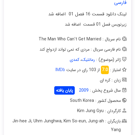
فارسی
لینک دانلود قسمت 16 فصل 01 اضافه شد
زیرنویس فصل 01 قسمت اضافه شد
نام سریال : The Man Who Can't Get Married
نام فارسی سریال : مردی که نمی تواند ازدواج کند
ژانر (موضوع) :
رمانتیک
،
کمدی
امتیاز :
7.0
از 103 رای در سایت
IMDb
زبان : کره ای
سال شروع پخش :
2009
پایان یافته
محصول کشور : South Korea
کارگردان : Kim Jung Gyu
بازیگران : Jin-hee Ji
Jung-ah
,
Kim So-eun
,
Uhm Junghwa
,
Yang