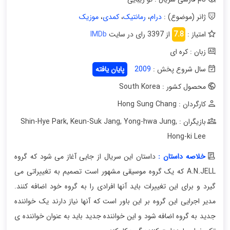
ژانر (موضوع) :
درام
،
رمانتیک
،
کمدی
،
موزیک
امتیاز :
7.8
از 3397 رای در سایت
IMDb
زبان : کره ای
سال شروع پخش :
2009
پایان یافته
محصول کشور : South Korea
کارگردان : Hong Sung Chang
بازیگران : Shin-Hye Park
,
Yong-hwa Jung
,
Keun-Suk Jang
,
Hong-ki Lee
خلاصه داستان :
داستان این سریال از جایی آغاز می شود که گروه
A.N.JELL که یک گروه موسیقی مشهور است تصمیم به تغییراتی می
گیرد و برای این تغییرات باید آنها افرادی را به گروه خود اضافه کنند.
مدیر اجرایی این گروه بر این باور است که آنها نیاز دارند یک خواننده
جدید به گروه اضافه شود و این خواننده جدید باید به عنوان خواننده ی