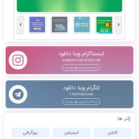
›
‹
اینستاگرام وینا دانلود
Instagram.com/VinaDLsite
بــه مــا بـپـیــونــدیــد
تلگرام وینا دانلود
T.me/VinaDLcom
بــه مــا بـپـیــونــدیــد
ژانر ها
اکشن
انیمیشن
بیوگرافی