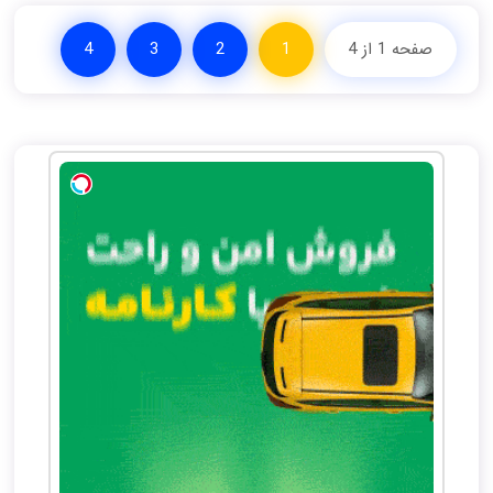
صفحه 1 از 4
1
2
3
4