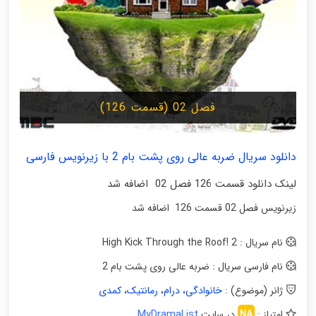
فصل 02 (قسمت 126)
دانلود سریال ضربه عالی روی پشت بام 2 با زیرنویس فارسی
لینک دانلود قسمت 126 فصل 02 اضافه شد
زیرنویس فصل 02 قسمت 126 اضافه شد
نام سریال : High Kick Through the Roof! 2
نام فارسی سریال : ضربه عالی روی پشت بام 2
ژانر (موضوع) :
خانوادگی
،
درام
،
رمانتیک
،
کمدی
امتیاز :
NA
در سایت
MyDramaList