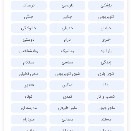
پزشکی
تاریخی
ترسناک
تلویزیونی
جنایی
جنگی
جوانان
حقوقی
خانوادگی
خبری
درام
دوستی
راز آلود
رمانتیک
روانشناختی
زندگی
سیاسی
سیتکام
شوی بازی
شوی تلویزیونی
علمی تخیلی
غذا
غمگین
فانتزی
کسب و کار
کمدی
کوتاه
ماجراجویی
ماورا طبیعی
مدرسه ای
مستند
معمایی
ملودرام
موزیک
موزیکال
نظامی