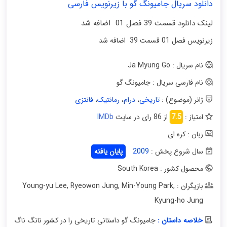
دانلود سریال جامیونگ گو با زیرنویس فارسی
لینک دانلود قسمت 39 فصل 01 اضافه شد
زیرنویس فصل 01 قسمت 39 اضافه شد
نام سریال : Ja Myung Go
نام فارسی سریال : جامیونگ گو
ژانر (موضوع) :
تاریخی
،
درام
،
رمانتیک
،
فانتزی
امتیاز :
7.5
از 86 رای در سایت
IMDb
زبان : کره ای
سال شروع پخش :
2009
پایان یافته
محصول کشور : South Korea
بازیگران : Young-yu Lee
,
Min-Young Park
,
Ryeowon Jung
,
Kyung-ho Jung
خلاصه داستان :
جامیونگ گو داستانی تاریخی را در کشور نانگ ناگ