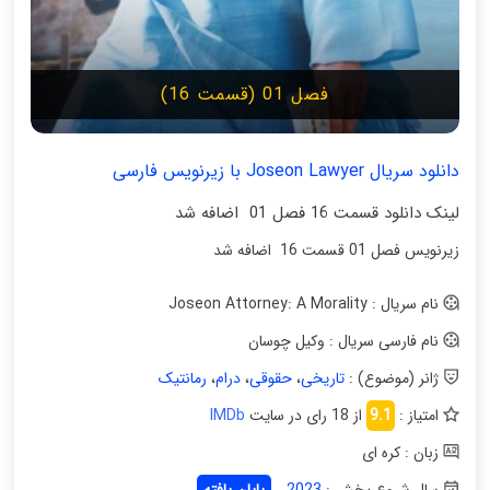
فصل 01 (قسمت 16)
دانلود سریال Joseon Lawyer با زیرنویس فارسی
لینک دانلود قسمت 16 فصل 01 اضافه شد
زیرنویس فصل 01 قسمت 16 اضافه شد
نام سریال : Joseon Attorney: A Morality
نام فارسی سریال : وکیل چوسان
ژانر (موضوع) :
تاریخی
،
حقوقی
،
درام
،
رمانتیک
امتیاز :
9.1
از 18 رای در سایت
IMDb
زبان : کره ای
سال شروع پخش :
2023
پایان یافته