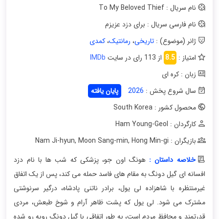
نام سریال : To My Beloved Thief
نام فارسی سریال : برای دزد عزیزم
ژانر (موضوع) :
تاریخی
،
رمانتیک
،
کمدی
امتیاز :
8.5
از 113 رای در سایت
IMDb
زبان : کره ای
سال شروع پخش :
2026
پایان یافته
محصول کشور : South Korea
کارگردان : Ham Young-Geol
بازیگران : Nam Ji-hyun
Hong Min-gi
,
Moon Sang-min
,
خلاصه داستان :
هونگ اون جو، پزشکی که شب ها با نام دزد
افسانه ای گیل دونگ به مقام های فاسد حمله می کند، پس از یک اتفاق
غیرمنتظره با شاهزاده لی یول، برادر ناتنی پادشاه، درگیر سرنوشتی
مشترک می شود. لی یول که پشت ظاهر آرام و شوخ طبعش، مردی
قدرتمند و محافظ مردم است، به طور اتفاقی با گیل دونگ روبه رو شده