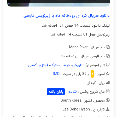
دانلود سریال کره ای رودخانه ماه با زیرنویس فارسی
لینک دانلود قسمت 14 فصل 01 اضافه شد
زیرنویس فصل 01 قسمت 14 اضافه شد
نام سریال : Moon River
نام فارسی سریال : رودخانه ماه
ژانر (موضوع) :
تاریخی
،
درام
،
رمانتیک
،
فانتزی
،
کمدی
امتیاز :
8
از 89 رای در سایت
IMDb
زبان : کره ای
سال شروع پخش :
2025
پایان یافته
محصول کشور : South Korea
کارگردان : Lee Dong Hyeon