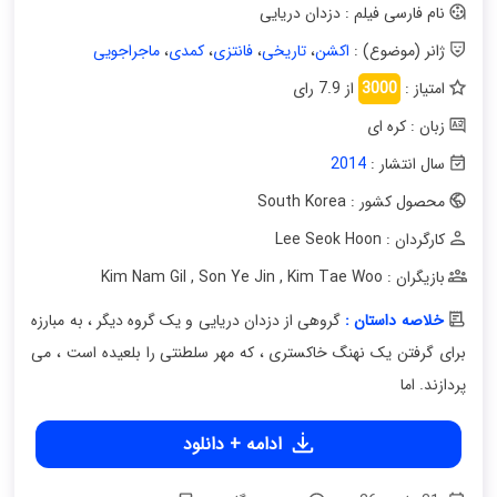
نام فارسی فیلم : دزدان دریایی
ژانر (موضوع) :
اکشن
،
تاریخی
،
فانتزی
،
کمدی
،
ماجراجویی
امتیاز :
3000
از 7.9 رای
زبان : کره ای
سال انتشار :
2014
محصول کشور : South Korea
کارگردان : Lee Seok Hoon
بازیگران : Kim Nam Gil
Kim Tae Woo
,
Son Ye Jin
,
خلاصه داستان :
گروهی از دزدان دریایی و یک گروه دیگر ، به مبارزه
برای گرفتن یک نهنگ خاکستری ، که مهر سلطنتی را بلعیده است ، می
پردازند. اما
ادامه + دانلود