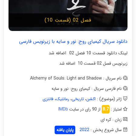
فصل 02 (قسمت 10)
دانلود سریال کیمیای روح: نور و سایه با زیرنویس فارسی
لینک دانلود قسمت 10 فصل 02 اضافه شد
زیرنویس فصل 02 قسمت 10 اضافه شد
نام سریال : Alchemy of Souls: Light and Shadow
نام فارسی سریال : کیمیای روح: نور و سایه
ژانر (موضوع) :
اکشن
،
تاریخی
،
رمانتیک
،
فانتزی
امتیاز :
8.7
از 90 رای در سایت
IMDb
زبان : کره ای
سال شروع پخش :
2022
پایان یافته