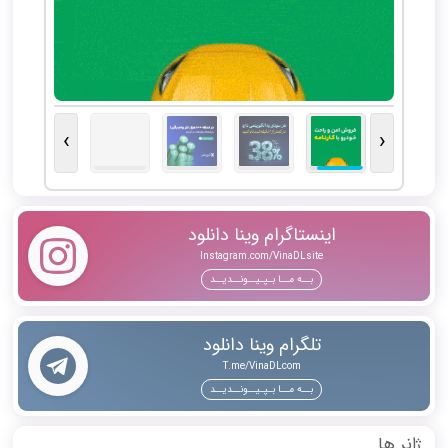
›
‹
اینستاگرام وینا دانلود
Instagram.com/VinaDLsite
بــه مــا بـپـیــونــدیــد
تلگرام وینا دانلود
T.me/VinaDLcom
بــه مــا بـپـیــونــدیــد
ژانر ها