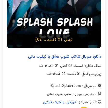
فصل 01 (قسمت 02)
دانلود سریال شالاپ شلوپ عشق با کیفیت عالی
لینک دانلود قسمت 02 فصل 01 اضافه شد
زیرنویس فصل 01 قسمت 02 اضافه شد
نام سریال : Splash Splash Love
نام فارسی سریال : شالاپ شلوپ عشق
ژانر (موضوع) :
تاریخی
،
رمانتیک
،
فانتزی