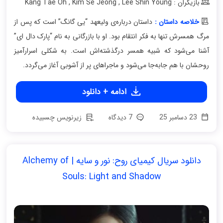
بازیگران : Kang Tae Oh
Lee Shin Young
,
Kim Se Jeong
,
خلاصه داستان :
داستان درباره‌ی ولیعهد “یی گانگ” است که پس از
مرگ همسرش تنها به فکر انتقام بود. او با بازرگانی به نام “پارک دال ای”
آشنا می‌شود که شبیه همسر درگذشته‌اش است. به شکلی اسرارآمیز
روحشان با هم جابه‌جا می‌شود و ماجراهای پر از آشوبی آغاز می‌گردد.
ادامه + دانلود
23 دسامبر 25
7 دیدگاه
زیرنویس چسبیده
دانلود سریال کیمیای روح: نور و سایه | Alchemy of
Souls: Light and Shadow