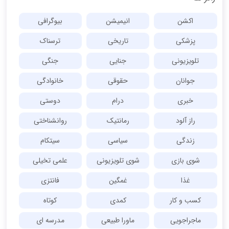
اکشن
انیمیشن
بیوگرافی
پزشکی
تاریخی
ترسناک
تلویزیونی
جنایی
جنگی
جوانان
حقوقی
خانوادگی
خبری
درام
دوستی
راز آلود
رمانتیک
روانشناختی
زندگی
سیاسی
سیتکام
شوی بازی
شوی تلویزیونی
علمی تخیلی
غذا
غمگین
فانتزی
کسب و کار
کمدی
کوتاه
ماجراجویی
ماورا طبیعی
مدرسه ای