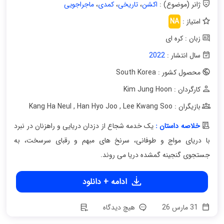
ژانر (موضوع) :
اکشن
،
تاریخی
،
کمدی
،
ماجراجویی
امتیاز :
NA
زبان : کره ای
سال انتشار :
2022
محصول کشور : South Korea
کارگردان : Kim Jung Hoon
بازیگران : Kang Ha Neul
Lee Kwang Soo
,
Han Hyo Joo
,
خلاصه داستان :
یک خدمه شجاع از دزدان دریایی و راهزنان در نبرد
با دریای مواج و طوفانی، سرنخ های مبهم و رقبای سرسخت، به
جستجوی گنجینه گمشده دریا می روند.
ادامه + دانلود
31 مارس 26
هیچ دیدگاه