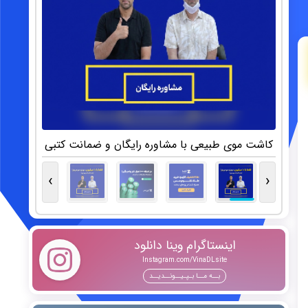
کاشت موی طبیعی با مشاوره رایگان و ضمانت کتبی
›
‹
اینستاگرام وینا دانلود
Instagram.com/VinaDLsite
بــه مــا بـپـیــونــدیــد