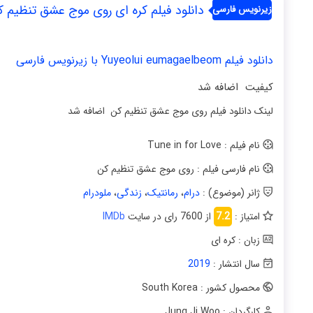
دانلود فیلم کره ای روی موج عشق تنظیم کن | فیلم Love 2019
زیرنویس فارسی
دانلود فیلم Yuyeolui eumagaelbeom با زیرنویس فارسی
کیفیت اضافه شد
لینک دانلود فیلم روی موج عشق تنظیم کن اضافه شد
نام فیلم : Tune in for Love
نام فارسی فیلم : روی موج عشق تنظیم کن
ژانر (موضوع) :
درام
،
رمانتیک
،
زندگی
،
ملودرام
امتیاز :
7.2
از 7600 رای در سایت
IMDb
زبان : کره ای
سال انتشار :
2019
محصول کشور : South Korea
کارگردان : Jung Ji Woo