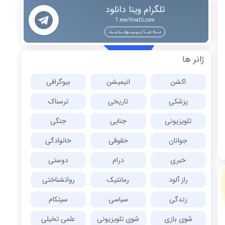
تلگرام وینا دانلود
T.me/VinaDLcom
بــه مــا بـپـیــونــدیــد
ژانر ها
اکشن
انیمیشن
بیوگرافی
پزشکی
تاریخی
ترسناک
تلویزیونی
جنایی
جنگی
جوانان
حقوقی
خانوادگی
خبری
درام
دوستی
راز آلود
رمانتیک
روانشناختی
زندگی
سیاسی
سیتکام
شوی بازی
شوی تلویزیونی
علمی تخیلی