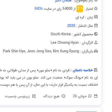
ژانر (موضوع) :
هیجان انگیز
امتیاز :
7.1
از 54000 رای در سایت
IMDb
زبان : کره ای
سال انتشار :
2020
محصول کشور : South Korea
کارگردان : Lee Choong Hyun
بازیگران : Park Shin Hye
Kim Sung Ryung
,
Jeon Jong Seo
,
خلاصه داستان :
فردی به نام «سئو یون» پس از مدتی طولانی به خانه
اختلاف نسبت به یکدیگر قرار دارند؛ با این حال، از آن پس با هم دوست
22 جولای 26
هیچ دیدگاه
زیرنویس چسبیده