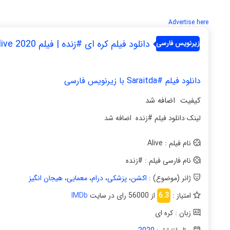
Advertise here
دانلود فیلم کره ای #زنده | فیلم Alive 2020
زیرنویس فارسی
دانلود فیلم #Saraitda با زیرنویس فارسی
کیفیت اضافه شد
لینک دانلود فیلم #زنده اضافه شد
نام فیلم : Alive
نام فارسی فیلم : #زنده
ژانر (موضوع) :
اکشن
،
پزشکی
،
درام
،
معمایی
،
هیجان انگیز
امتیاز :
6.3
از 56000 رای در سایت
IMDb
زبان : کره ای