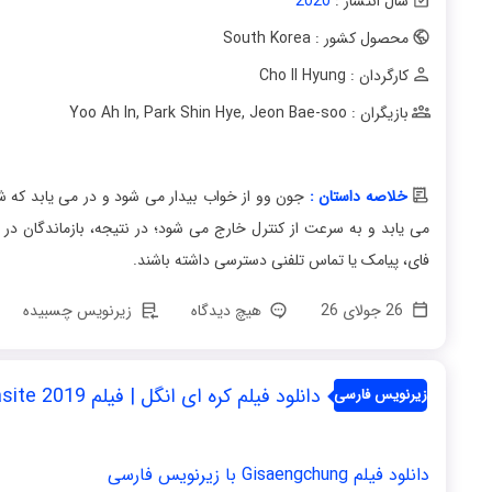
سال انتشار :
2020
محصول کشور : South Korea
کارگردان : Cho Il Hyung
بازیگران : Yoo Ah In
Jeon Bae-soo
,
Park Shin Hye
,
خلاصه داستان :
جون وو از خواب بیدار می شود و در می یابد که
می یابد و به سرعت از کنترل خارج می شود؛ در نتیجه، بازماندگان در آپ
فای، پیامک یا تماس تلفنی دسترسی داشته باشند.
26 جولای 26
هیچ دیدگاه
زیرنویس چسبیده
دانلود فیلم کره ای انگل | فیلم Parasite 2019
زیرنویس فارسی
دانلود فیلم Gisaengchung با زیرنویس فارسی