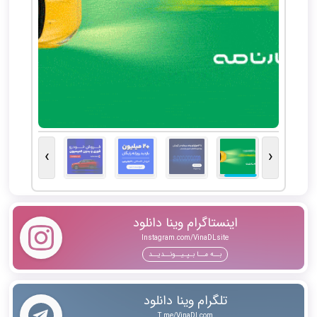
›
‹
اینستاگرام وینا دانلود
Instagram.com/VinaDLsite
بــه مــا بـپـیــونــدیــد
تلگرام وینا دانلود
T.me/VinaDLcom