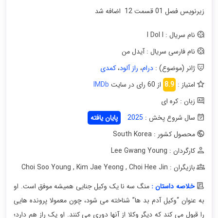
زیرنویس فصل 01 قسمت 12 اضافه شد
نام سریال : I Dol I
نام فارسی سریال : آیدل من
ژانر (موضوع) :
درام
،
راز آلود
،
کمدی
امتیاز :
8.9
از 60 رای در سایت
IMDb
زبان : کره ای
سال شروع پخش :
2025
پایان یافته
محصول کشور : South Korea
کارگردان : Lee Gwang Young
بازیگران : Choi Soo Young
Choi Hee Jin
,
Kim Jae Yeong
,
خلاصه داستان :
منگ سه نا یک وکیل جنایی همیشه موفق است. او
به عنوان “وکیل آدم‌ بد ها” شناخته می شود، چون معمولا پرونده هایی‌
را قبول می کند که دیگر وکلا از آنها دوری می کنند. او یک راز هم دارد؛