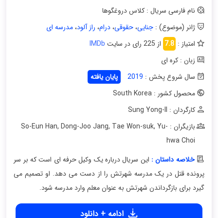
نام فارسی سریال : کلاس دروغگوها
ژانر (موضوع) :
جنایی
،
حقوقی
،
درام
،
راز آلود
،
مدرسه ای
امتیاز :
7.8
از 225 رای در سایت
IMDb
زبان : کره ای
سال شروع پخش :
2019
پایان یافته
محصول کشور : South Korea
کارگردان : Sung Yong-Il
بازیگران : So-Eun Han
Yu-
,
Tae Won-suk
,
Dong-Joo Jang
,
hwa Choi
خلاصه داستان :
این سریال درباره یک وکیل حرفه ای است که بر سر
پرونده قتل در یک مدرسه شهرتش را از دست می دهد. او تصمیم می
گیرد برای بازگرداندن شهرتش به عنوان معلم وارد مدرسه شود.
ادامه + دانلود