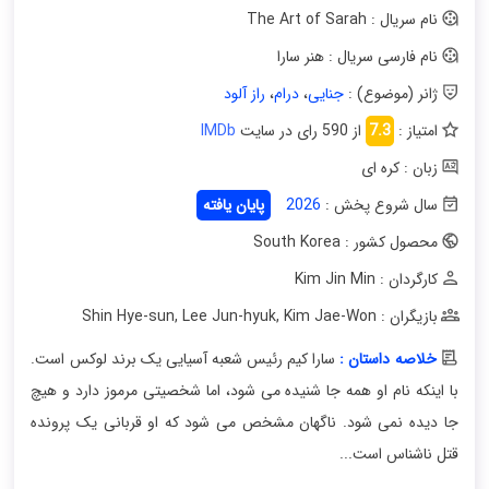
نام سریال : The Art of Sarah
نام فارسی سریال : هنر سارا
ژانر (موضوع) :
جنایی
،
درام
،
راز آلود
امتیاز :
7.3
از 590 رای در سایت
IMDb
زبان : کره ای
سال شروع پخش :
2026
پایان یافته
محصول کشور : South Korea
کارگردان : Kim Jin Min
بازیگران : Shin Hye-sun
Kim Jae-Won
,
Lee Jun-hyuk
,
خلاصه داستان :
سارا کیم رئیس شعبه آسیایی یک برند لوکس است.
با اینکه نام او همه جا شنیده می شود، اما شخصیتی مرموز دارد و هیچ
جا دیده نمی شود. ناگهان مشخص می شود که او قربانی یک پرونده
قتل ناشناس است...