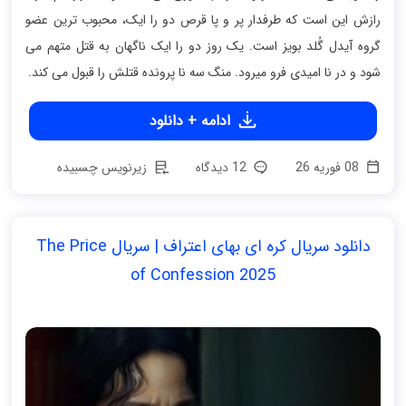
رازش این است که طرفدار پر و پا قرص دو را ایک، محبوب ترین عضو
گروه آیدل گُلد بویز است. یک روز دو را ایک ناگهان به قتل متهم می
شود و در نا امیدی فرو میرود. منگ سه نا پرونده قتلش را قبول می کند.
ادامه + دانلود
08 فوریه 26
12 دیدگاه
زیرنویس چسبیده
دانلود سریال کره ای بهای اعتراف | سریال The Price
of Confession 2025