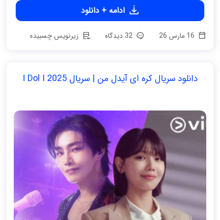
ادامه + دانلود
16 مارس 26
32 دیدگاه
زیرنویس چسبیده
دانلود سریال کره ای آیدل من | سریال I Dol I 2025