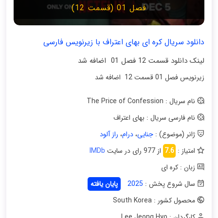
فصل 01 (قسمت 12)
دانلود سریال کره ای بهای اعتراف با زیرنویس فارسی
لینک دانلود قسمت 12 فصل 01 اضافه شد
زیرنویس فصل 01 قسمت 12 اضافه شد
نام سریال : The Price of Confession
نام فارسی سریال : بهای اعتراف
ژانر (موضوع) :
جنایی
،
درام
،
راز آلود
امتیاز :
7.6
از 977 رای در سایت
IMDb
زبان : کره ای
سال شروع پخش :
2025
پایان یافته
محصول کشور : South Korea
کارگردان : Lee Jeong Hyo