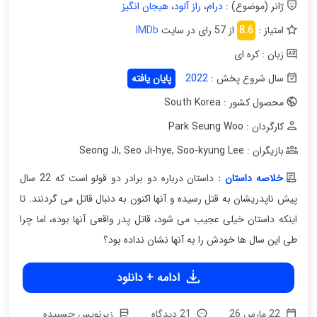
ژانر (موضوع) :
درام
،
راز آلود
،
هیجان انگیز
امتیاز :
8.6
از 57 رای در سایت
IMDb
زبان : کره ای
سال شروع پخش :
2022
پایان یافته
محصول کشور : South Korea
کارگردان : Park Seung Woo
بازیگران : Seong Ji
Soo-kyung Lee
,
Seo Ji-hye
,
خلاصه داستان :
داستان درباره دو برادر دو قولو است که 22 سال
پیش ناپدریشان به قتل رسیده و آنها اکنون به دنبال قاتل می گردنند. تا
اینکه داستان خیلی عجیب می شود، قاتل پدر واقعی آنها بوده، اما چرا
طی این سال ها خودش را به آنها نشان نداده بود؟
ادامه + دانلود
22 مارس 26
21 دیدگاه
زیرنویس چسبیده