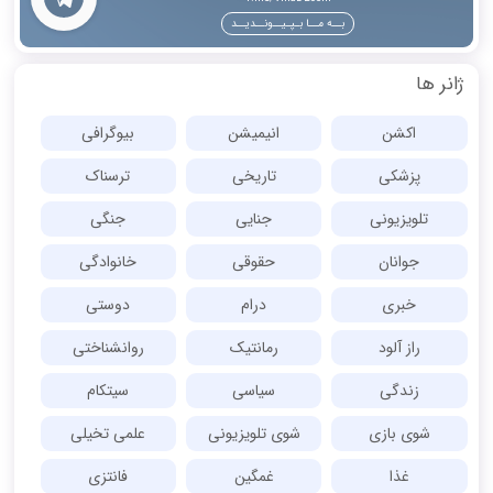
بــه مــا بـپـیــونــدیــد
ژانر ها
اکشن
انیمیشن
بیوگرافی
پزشکی
تاریخی
ترسناک
تلویزیونی
جنایی
جنگی
جوانان
حقوقی
خانوادگی
خبری
درام
دوستی
راز آلود
رمانتیک
روانشناختی
زندگی
سیاسی
سیتکام
شوی بازی
شوی تلویزیونی
علمی تخیلی
غذا
غمگین
فانتزی